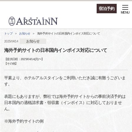
宿泊予約
MENU
トップ
お知らせ
海外予約サイトの日本国内インボイス対応について
お知らせ
2025/04/14
海外予約サイトの日本国内インボイス対応について
【提供日程：
2025/04/14(月)
〜】
【
その他
】
平素より、ホテルアルスタインをご利用いただき誠に有難うございま
す。
表題にもありますが、弊社では海外予約サイトからの事前決済予約は
日本国内の適格請求書・領収書（インボイス）に対応しておりませ
ん。
※海外予約サイトの例